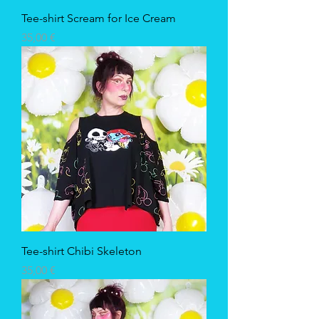
Tee-shirt Scream for Ice Cream
Prix
35,00 €
Tee-shirt Chibi Skeleton
Prix
35,00 €