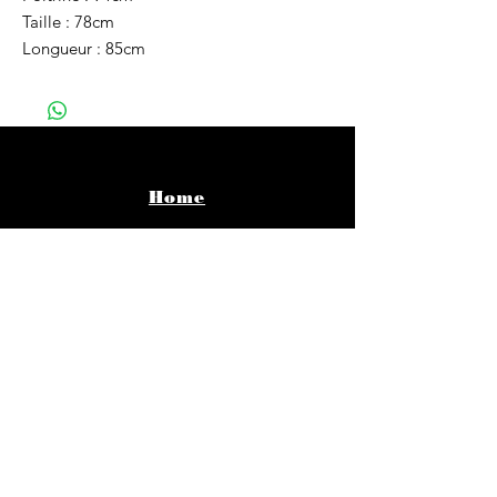
Taille : 78cm
Longueur : 85cm
Home
Vêtements
Bijoux
Accessoires
About
Infos pratiques