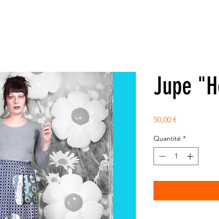
Jupe "H
Prix
50,00 €
Quantité
*