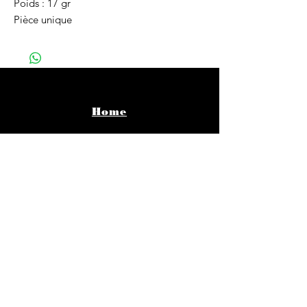
Poids : 17 gr
Pièce unique
Home
Vêtements
Bijoux
Accessoires
About
Infos pratiques