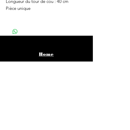
Longueur du tour de cou : 40 cm
Pièce unique
Home
Vêtements
Bijoux
Accessoires
About
Infos pratiques