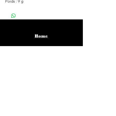
Poids : 9 g
Home
Vêtements
Bijoux
Accessoires
About
Infos pratiques
Contact