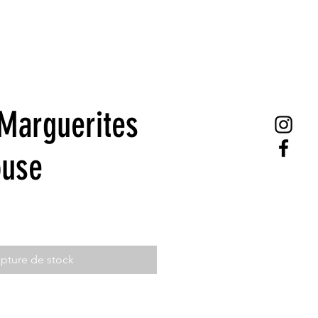
Marguerites
ouse
pture de stock