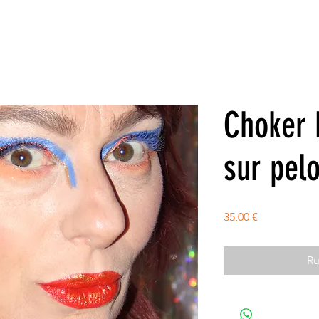
Choker 
sur pel
Prix
35,00 €
Ru