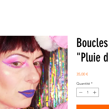
Boucles 
"Pluie d
Prix
35,00 €
Quantité
*