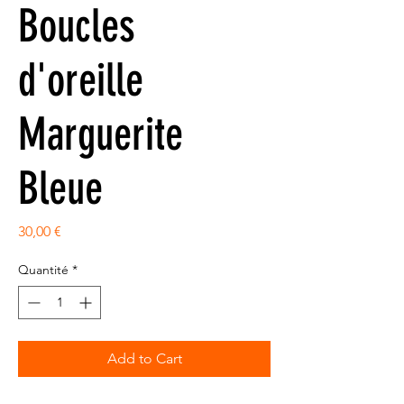
Boucles
d'oreille
Marguerite
Bleue
Prix
30,00 €
Quantité
*
Add to Cart