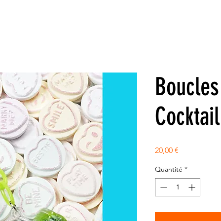
Boucles 
Cocktail
Prix
20,00 €
Quantité
*