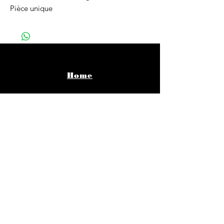
Pièce unique
Home
Vêtements
Bijoux
Accessoires
About
Infos pratiques
Contact