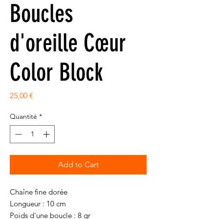
Boucles
d'oreille Cœur
Color Block
Prix
25,00 €
Quantité
*
Add to Cart
Chaîne fine dorée
Longueur : 10 cm
Poids d'une boucle : 8 gr