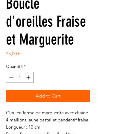
Boucle
d'oreilles Fraise
et Marguerite
Prix
35,00 €
Quantité
*
Add to Cart
Clou en forme de marguerite avec chaîne
4 maillons jaune pastel et pendentif fraise.
Longueur : 10 cm