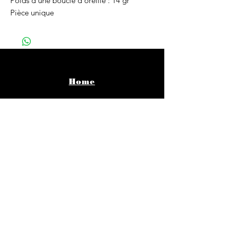
Poids d'une boucle d'oreille : 14 gr
Pièce unique
Home
Vêtements
Bijoux
Accessoires
About
Infos pratiques
Contact