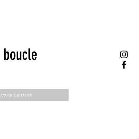
 boucle
pture de stock